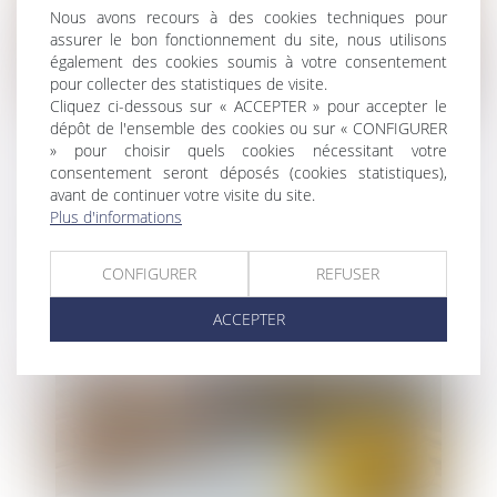
Nous avons recours à des cookies techniques pour
assurer le bon fonctionnement du site, nous utilisons
également des cookies soumis à votre consentement
pour collecter des statistiques de visite.
Cliquez ci-dessous sur « ACCEPTER » pour accepter le
dépôt de l'ensemble des cookies ou sur « CONFIGURER
» pour choisir quels cookies nécessitant votre
consentement seront déposés (cookies statistiques),
avant de continuer votre visite du site.
La pompe à chaleur ayant nécessité des
Plus d'informations
travaux modestes n’est pas un ouvrage au
sens de l’article 1792 du Code civil !
CONFIGURER
REFUSER
ACCEPTER