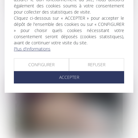
également des cookies soumis à votre consentement
pour collecter des statistiques de visite.
Cliquez ci-dessous sur « ACCEPTER » pour accepter le
dépôt de l'ensemble des cookies ou sur « CONFIGURER
» pour choisir quels cookies nécessitant votre
Calcul du droit aux indemnités
consentement seront déposés (cookies statistiques),
journalières : exclusion des salaires versés
avant de continuer votre visite du site.
après l’arrêt de travail
Plus d'informations
CONFIGURER
REFUSER
ACCEPTER