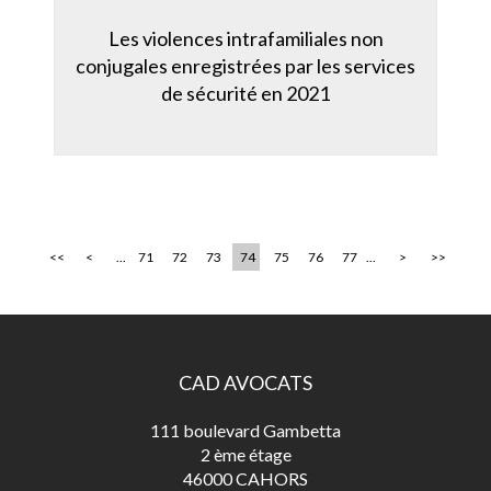
Les violences intrafamiliales non
conjugales enregistrées par les services
de sécurité en 2021
<<
<
...
71
72
73
74
75
76
77
...
>
>>
CAD AVOCATS
111 boulevard Gambetta
2 ème étage
46000 CAHORS