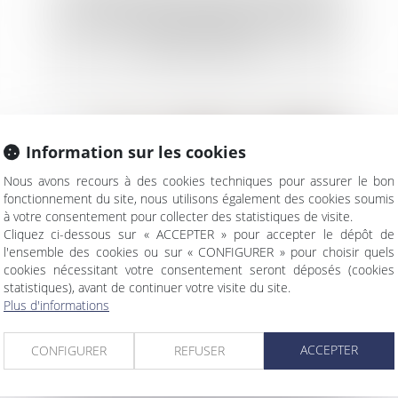
peuvent pas relever d’office le moyen tiré
de la prescription
Information sur les cookies
Nous avons recours à des cookies techniques pour assurer le bon
fonctionnement du site, nous utilisons également des cookies soumis
à votre consentement pour collecter des statistiques de visite.
Cliquez ci-dessous sur « ACCEPTER » pour accepter le dépôt de
l'ensemble des cookies ou sur « CONFIGURER » pour choisir quels
cookies nécessitant votre consentement seront déposés (cookies
statistiques), avant de continuer votre visite du site.
Plus d'informations
ACCEPTER
CONFIGURER
REFUSER
DPE : la lutte contre la fraude aux