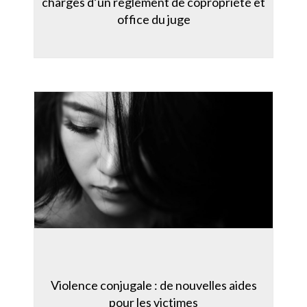
charges d’un règlement de copropriété et
office du juge
Violence conjugale : de nouvelles aides
pour les victimes