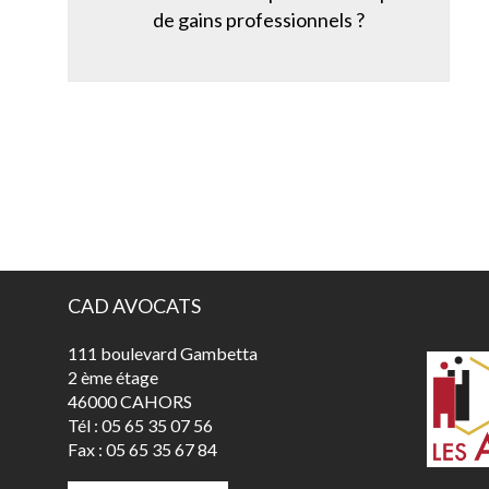
de gains professionnels ?
CAD AVOCATS
111 boulevard Gambetta
2 ème étage
46000 CAHORS
Tél :
05 65 35 07 56
Fax :
05 65 35 67 84