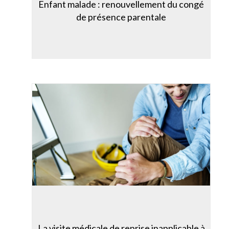
Enfant malade : renouvellement du congé
de présence parentale
La visite médicale de reprise inapplicable à