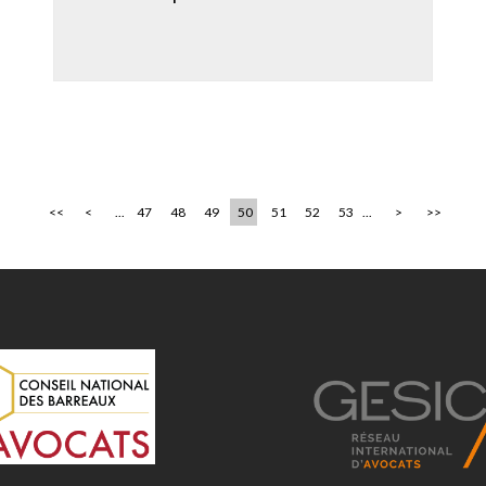
<<
<
...
47
48
49
50
51
52
53
...
>
>>