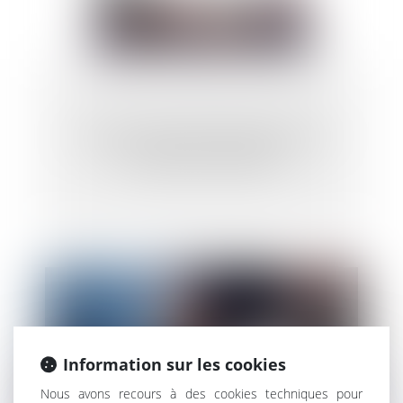
Le poids colossal de l’énergie et des
travaux de rénovation
Information sur les cookies
Nous avons recours à des cookies techniques pour