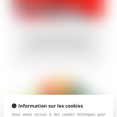
Projet de loi DDADUE : quelles
nouveautés en droit du travail ?
Information sur les cookies
Nous avons recours à des cookies techniques pour