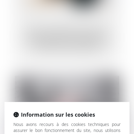
Pas de consultation du CSE si l'avis
d'inaptitude dispense l'employeur de
rechercher un reclassement
Information sur les cookies
Nous avons recours à des cookies techniques pour
assurer le bon fonctionnement du site, nous utilisons