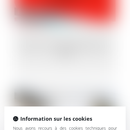
Retraite : de nouvelles dispositions pour
2022
Information sur les cookies
Nous avons recours à des cookies techniques pour