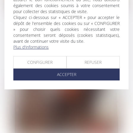
également des cookies soumis à votre consentement
pour collecter des statistiques de visite.
Cliquez ci-dessous sur « ACCEPTER » pour accepter le
dépôt de l'ensemble des cookies ou sur « CONFIGURER
» pour choisir quels cookies nécessitant votre
Succession vacante et prescription :
consentement seront déposés (cookies statistiques),
absence de suspension en l’absence de
avant de continuer votre visite du site.
titre exécutoire
Plus d'informations
CONFIGURER
REFUSER
ACCEPTER