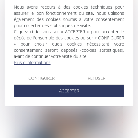
Nous avons recours à des cookies techniques pour
assurer le bon fonctionnement du site, nous utilisons
également des cookies soumis à votre consentement
pour collecter des statistiques de visite.
Cliquez ci-dessous sur « ACCEPTER » pour accepter le
dépôt de l'ensemble des cookies ou sur « CONFIGURER
» pour choisir quels cookies nécessitant votre
consentement seront déposés (cookies statistiques),
avant de continuer votre visite du site.
Un divorce favorise une «exhérédation»
Plus d'informations
par testament
CONFIGURER
REFUSER
ACCEPTER