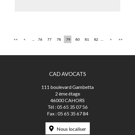
<<
<
...
76
77
78
79
80
81
82
...
>
>>
CAD AVOCATS
111 boulevard Gambetta
2 ème étage
46000 CAHORS
Tél :
05 65 35 07 56
Fax :
05 65 35 67 84
Nous localiser