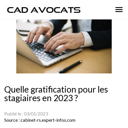
Ouvr
le
men
Quelle gratification pour les
stagiaires en 2023 ?
Publié le :
03/01/2023
Source :
cabinet-rs.expert-infos.com