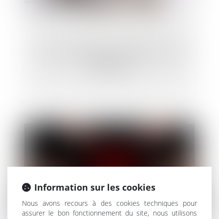
La pension alimentaire : définition, calcul
et obligations
Information sur les cookies
Nous avons recours à des cookies techniques pour
assurer le bon fonctionnement du site, nous utilisons