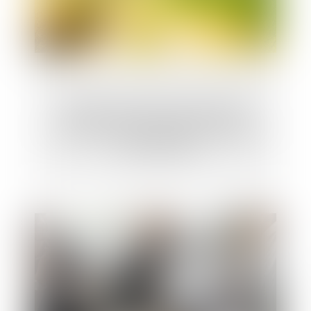
Chemin communal et prescription
acquisitive d’une servitude de passage
non équivoque