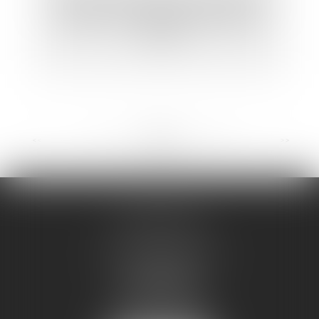
précisions de la Direction générale du
travail
<<
<
...
55
56
57
58
59
60
61
...
>
>>
CAD AVOCATS
111 boulevard Gambetta
2 ème étage
46000 CAHORS
Tél :
05 65 35 07 56
Fax :
05 65 35 67 84