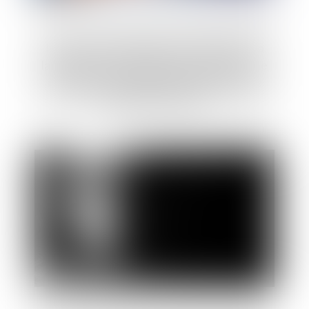
La rente ou l’indemnité en capital versé à
la victime d’un accident de travail ou d’une
maladie professionnelle ne répare pas le
déficit fonctionnel