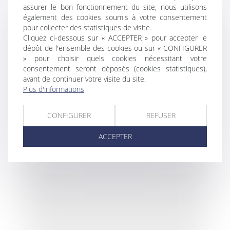
assurer le bon fonctionnement du site, nous utilisons
également des cookies soumis à votre consentement
pour collecter des statistiques de visite.
Cliquez ci-dessous sur « ACCEPTER » pour accepter le
dépôt de l'ensemble des cookies ou sur « CONFIGURER
» pour choisir quels cookies nécessitant votre
consentement seront déposés (cookies statistiques),
Adoption plénière de l’enfant du conjoint
avant de continuer votre visite du site.
et séparation du couple : strict respect
Plus d'informations
des conditions de la loi
CONFIGURER
REFUSER
ACCEPTER