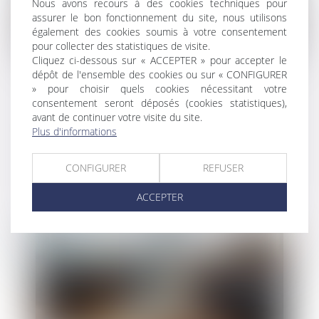
Nous avons recours à des cookies techniques pour
assurer le bon fonctionnement du site, nous utilisons
également des cookies soumis à votre consentement
pour collecter des statistiques de visite.
Cliquez ci-dessous sur « ACCEPTER » pour accepter le
dépôt de l'ensemble des cookies ou sur « CONFIGURER
» pour choisir quels cookies nécessitant votre
consentement seront déposés (cookies statistiques),
L’annulation du mariage pour erreur sur
avant de continuer votre visite du site.
les qualités essentielles de son épouse se
Plus d'informations
prescrit en cinq ans à compter de la
célébration du mariage
CONFIGURER
REFUSER
ACCEPTER