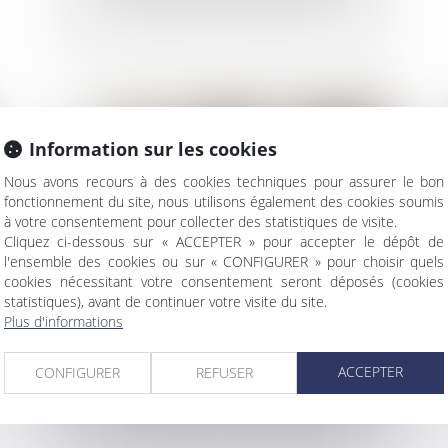
Information sur les cookies
Nous avons recours à des cookies techniques pour assurer le bon
fonctionnement du site, nous utilisons également des cookies soumis
à votre consentement pour collecter des statistiques de visite.
Cliquez ci-dessous sur « ACCEPTER » pour accepter le dépôt de
l'ensemble des cookies ou sur « CONFIGURER » pour choisir quels
cookies nécessitant votre consentement seront déposés (cookies
statistiques), avant de continuer votre visite du site.
Plus d'informations
ACCEPTER
CONFIGURER
REFUSER
Le débroussaillement, mention obligatoire
sur les annonces immobilières