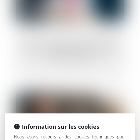
Expertise à la suite d’un avis d’inaptitude
et délai raisonnable
Information sur les cookies
Nous avons recours à des cookies techniques pour