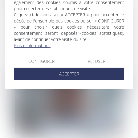
également des cookies soumis à votre consentement
pour collecter des statistiques de visite.
Cliquez ci-dessous sur « ACCEPTER » pour accepter le
dépôt de l'ensemble des cookies ou sur « CONFIGURER
Comprendre les indemnités de départ à la
» pour choisir quels cookies nécessitant votre
consentement seront déposés (cookies statistiques),
retraite en 2025
avant de continuer votre visite du site.
Plus d'informations
CONFIGURER
REFUSER
ACCEPTER