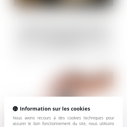
Licenciement pour inaptitude : quand
l’employeur est-il dispensé de rechercher
un reclassement ?
Information sur les cookies
Nous avons recours à des cookies techniques pour
assurer le bon fonctionnement du site, nous utilisons