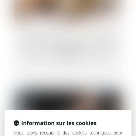
Retrait de l'autorité parentale : demande
et effets
Information sur les cookies
Nous avons recours à des cookies techniques pour