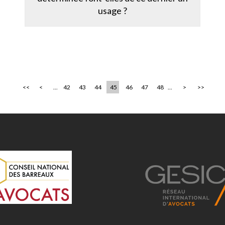
usage ?
<<
<
...
42
43
44
45
46
47
48
...
>
>>