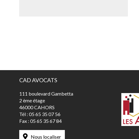
CAD AVOCATS
111 boulevard Gambetta
2 ème étage
46000 CAHORS
Tél :
05 65 35 07 56
Fax :
05 65 35 67 84
Nous localiser