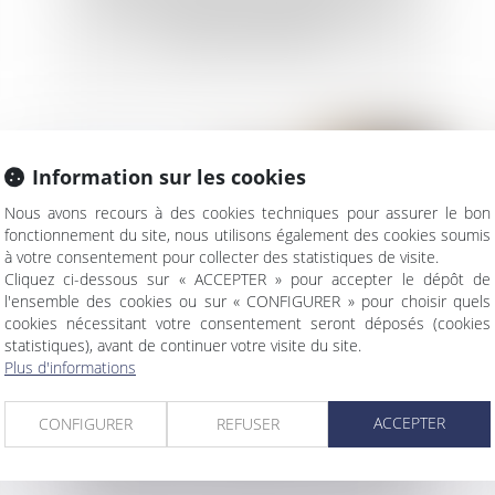
tuteur aux biens et à la personne du
majeur : illustration
Information sur les cookies
Nous avons recours à des cookies techniques pour assurer le bon
fonctionnement du site, nous utilisons également des cookies soumis
à votre consentement pour collecter des statistiques de visite.
Cliquez ci-dessous sur « ACCEPTER » pour accepter le dépôt de
l'ensemble des cookies ou sur « CONFIGURER » pour choisir quels
cookies nécessitant votre consentement seront déposés (cookies
statistiques), avant de continuer votre visite du site.
Plus d'informations
ACCEPTER
CONFIGURER
REFUSER
Droit de visite des grands-parents : peu
importent les sentiments de l’enfant