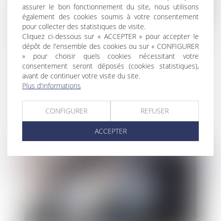
assurer le bon fonctionnement du site, nous utilisons
également des cookies soumis à votre consentement
pour collecter des statistiques de visite.
Cliquez ci-dessous sur « ACCEPTER » pour accepter le
dépôt de l'ensemble des cookies ou sur « CONFIGURER
» pour choisir quels cookies nécessitant votre
consentement seront déposés (cookies statistiques),
Contrôle Urssaf : le redressement est nul
avant de continuer votre visite du site.
s'il est fondé sur des informations
Plus d'informations
obtenues auprès de tiers
CONFIGURER
REFUSER
ACCEPTER