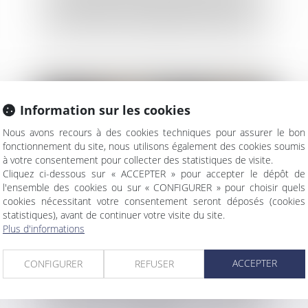
d’appréciation doit correspondre à la date
de l’arrêt en cas d’appel sur le divorce
Information sur les cookies
Nous avons recours à des cookies techniques pour assurer le bon
fonctionnement du site, nous utilisons également des cookies soumis
à votre consentement pour collecter des statistiques de visite.
Cliquez ci-dessous sur « ACCEPTER » pour accepter le dépôt de
l'ensemble des cookies ou sur « CONFIGURER » pour choisir quels
cookies nécessitant votre consentement seront déposés (cookies
statistiques), avant de continuer votre visite du site.
Plus d'informations
ACCEPTER
CONFIGURER
REFUSER
Arrêt maladie longue durée : comment
gérer l'absence du salarié en arrêt de