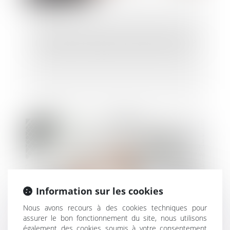
Comment fonctionne le droit de retrait ?
Information sur les cookies
Nous avons recours à des cookies techniques pour
assurer le bon fonctionnement du site, nous utilisons
également des cookies soumis à votre consentement