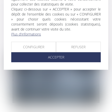
pour collecter des statistiques de visite.
Cliquez ci-dessous sur « ACCEPTER » pour accepter le
dépôt de l'ensemble des cookies ou sur « CONFIGURER
Se lancer dans un projet de création de
» pour choisir quels cookies nécessitant votre
maison
consentement seront déposés (cookies statistiques),
avant de continuer votre visite du site.
Plus d'informations
CONFIGURER
REFUSER
ACCEPTER