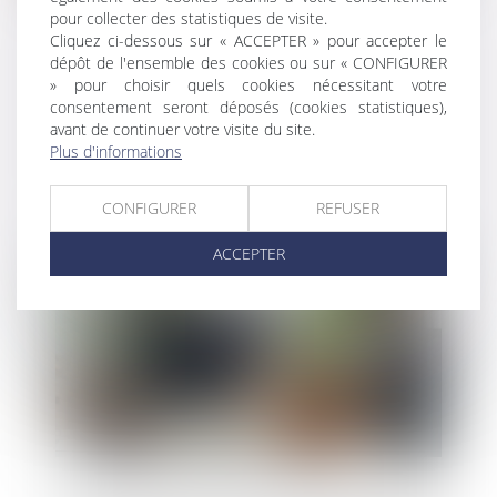
pour collecter des statistiques de visite.
Cliquez ci-dessous sur « ACCEPTER » pour accepter le
dépôt de l'ensemble des cookies ou sur « CONFIGURER
Transmission : « C’est une phase de
» pour choisir quels cookies nécessitant votre
développement de l’entreprise »
consentement seront déposés (cookies statistiques),
avant de continuer votre visite du site.
Plus d'informations
CONFIGURER
REFUSER
ACCEPTER