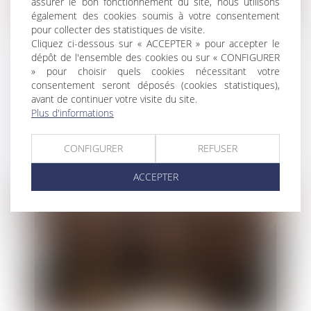
assurer le bon fonctionnement du site, nous utilisons
également des cookies soumis à votre consentement
pour collecter des statistiques de visite.
Cliquez ci-dessous sur « ACCEPTER » pour accepter le
dépôt de l'ensemble des cookies ou sur « CONFIGURER
» pour choisir quels cookies nécessitant votre
Retrait-gonflement des sols : une aide
consentement seront déposés (cookies statistiques),
pour les propriétaires victimes de fissures
avant de continuer votre visite du site.
Plus d'informations
expérimentée dans 11 départements
CONFIGURER
REFUSER
ACCEPTER