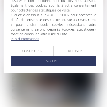
assurer le bon fonctionnement du site, nous utilisons
également des cookies soumis à votre consentement
pour collecter des statistiques de visite.
Cliquez ci-dessous sur « ACCEPTER » pour accepter le
dépôt de l'ensemble des cookies ou sur « CONFIGURER
» pour choisir quels cookies nécessitant votre
Incapacité permanente professionnelle :
consentement seront déposés (cookies statistiques),
les règles changent !
avant de continuer votre visite du site.
Plus d'informations
CONFIGURER
REFUSER
ACCEPTER