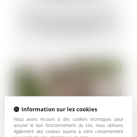
Proposition de loi visant à permettre
l’inscription du décès des enfants majeurs
sur le livret de famille
Information sur les cookies
Nous avons recours à des cookies techniques pour
assurer le bon fonctionnement du site, nous utilisons
également des cookies soumis à votre consentement