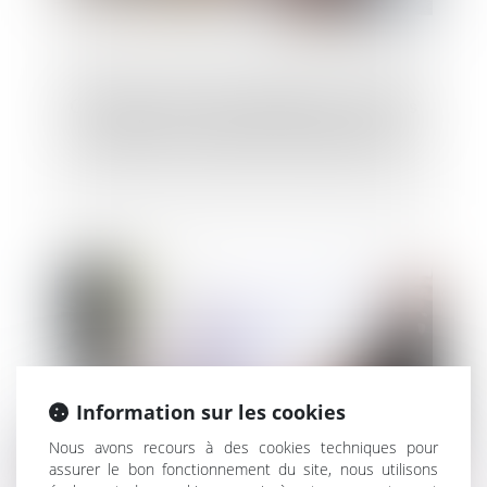
Chômage -Prime de 1 000 € pour certains
demandeurs d'emplois de longue durée
Information sur les cookies
Nous avons recours à des cookies techniques pour
assurer le bon fonctionnement du site, nous utilisons