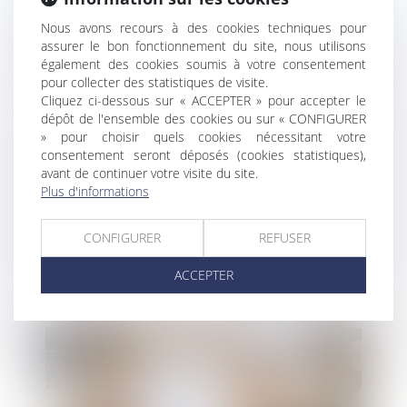
Nous avons recours à des cookies techniques pour
assurer le bon fonctionnement du site, nous utilisons
également des cookies soumis à votre consentement
pour collecter des statistiques de visite.
Cliquez ci-dessous sur « ACCEPTER » pour accepter le
dépôt de l'ensemble des cookies ou sur « CONFIGURER
» pour choisir quels cookies nécessitant votre
consentement seront déposés (cookies statistiques),
avant de continuer votre visite du site.
Plus d'informations
La décision du juge doit se substituer à
l’avis du médecin du travail
CONFIGURER
REFUSER
ACCEPTER