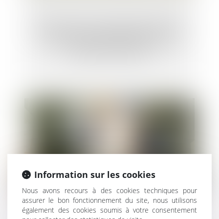
Vente de locaux à usage professionnels :
exclusion du droit de préférence du
locataire commercial
Information sur les cookies
Nous avons recours à des cookies techniques pour
assurer le bon fonctionnement du site, nous utilisons
également des cookies soumis à votre consentement