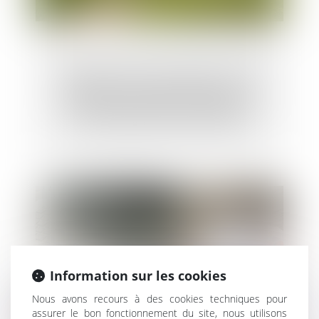
Obligation débroussaillement et de
maintien en état débroussaillé d’un
terrain localisé en zone urbaine
Information sur les cookies
Nous avons recours à des cookies techniques pour
assurer le bon fonctionnement du site, nous utilisons