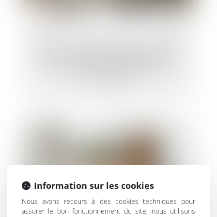
Respect du droit du travail par les plates-
formes de VTC et loyauté de la
concurrence
Information sur les cookies
Nous avons recours à des cookies techniques pour
assurer le bon fonctionnement du site, nous utilisons