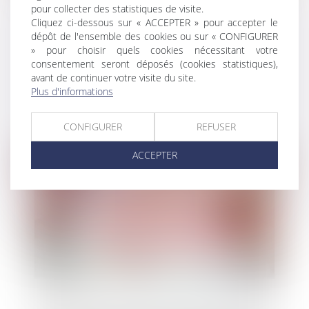
pour collecter des statistiques de visite.
Cliquez ci-dessous sur « ACCEPTER » pour accepter le
dépôt de l'ensemble des cookies ou sur « CONFIGURER
Achat d'un terrain nu: ce que vous devez
» pour choisir quels cookies nécessitant votre
vérifier
consentement seront déposés (cookies statistiques),
avant de continuer votre visite du site.
Plus d'informations
CONFIGURER
REFUSER
ACCEPTER