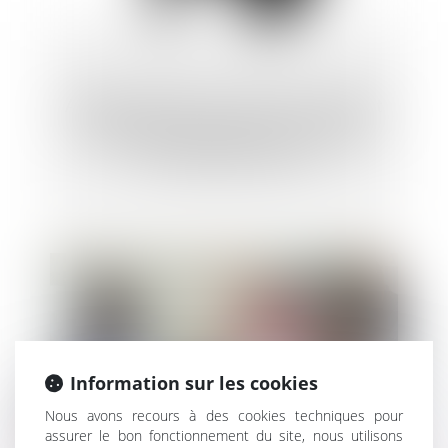
Adoption plénière de l’enfant du conjoint
et séparation du couple : strict respect
des conditions de la loi
Information sur les cookies
Nous avons recours à des cookies techniques pour
assurer le bon fonctionnement du site, nous utilisons