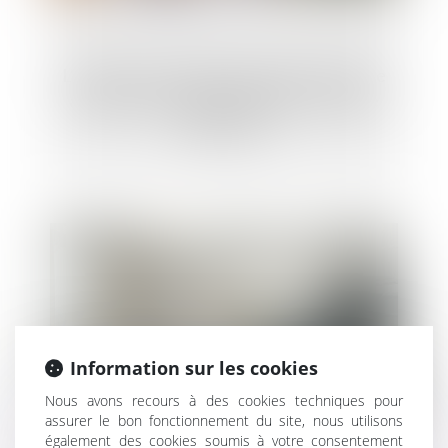
L’enfant né par GPA à l’étranger peut être
adopté par le conjoint du père : nouvelle
illustration
Information sur les cookies
Nous avons recours à des cookies techniques pour
assurer le bon fonctionnement du site, nous utilisons
également des cookies soumis à votre consentement