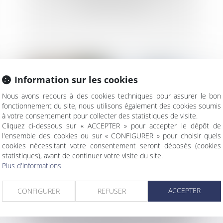
sécurité au travail
Information sur les cookies
Nous avons recours à des cookies techniques pour assurer le bon
fonctionnement du site, nous utilisons également des cookies soumis
à votre consentement pour collecter des statistiques de visite.
Cliquez ci-dessous sur « ACCEPTER » pour accepter le dépôt de
l'ensemble des cookies ou sur « CONFIGURER » pour choisir quels
cookies nécessitant votre consentement seront déposés (cookies
statistiques), avant de continuer votre visite du site.
Plus d'informations
ACCEPTER
CONFIGURER
REFUSER
Devoir de conseil du notaire et assurance-
vie : le point sur l'obligation d'information