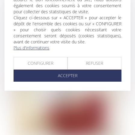
également des cookies soumis à votre consentement
pour collecter des statistiques de visite.
Cliquez ci-dessous sur « ACCEPTER » pour accepter le
dépôt de l'ensemble des cookies ou sur « CONFIGURER
» pour choisir quels cookies nécessitant votre
Annonces immobilières, des amendes
consentement seront déposés (cookies statistiques),
pour mauvais élèves
avant de continuer votre visite du site.
Plus d'informations
CONFIGURER
REFUSER
ACCEPTER