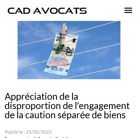
Ouvr
le
men
Appréciation de la
disproportion de l'engagement
de la caution séparée de biens
Publié le :
15/02/2022