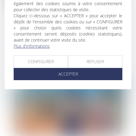
également des cookies soumis à votre consentement
pour collecter des statistiques de visite.
Cliquez ci-dessous sur « ACCEPTER » pour accepter le
dépôt de l'ensemble des cookies ou sur « CONFIGURER
» pour choisir quels cookies nécessitant votre
Annoncer son départ par SMS à son
consentement seront déposés (cookies statistiques),
patron, est-ce une démission ou un
avant de continuer votre visite du site.
abandon de poste ?
Plus d'informations
CONFIGURER
REFUSER
ACCEPTER