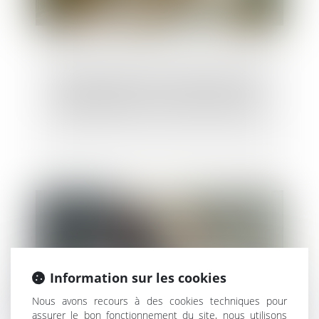
Bail professionnel ou bail commercial :
quelles différences, comment choisir ?
Information sur les cookies
Nous avons recours à des cookies techniques pour
assurer le bon fonctionnement du site, nous utilisons