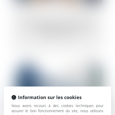
Cession d'entreprise : la transmission
simplifiée en 2022
Information sur les cookies
Nous avons recours à des cookies techniques pour
assurer le bon fonctionnement du site, nous utilisons