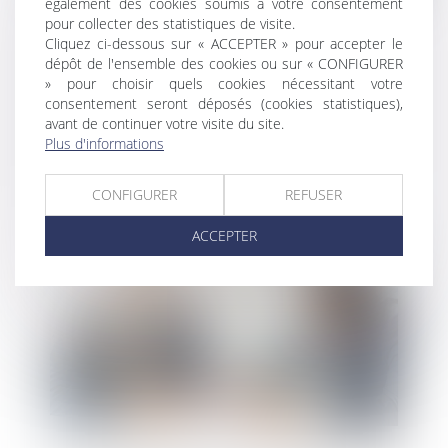
également des cookies soumis à votre consentement
pour collecter des statistiques de visite.
Cliquez ci-dessous sur « ACCEPTER » pour accepter le
dépôt de l'ensemble des cookies ou sur « CONFIGURER
Cessions d'actions : la garantie d'éviction
» pour choisir quels cookies nécessitant votre
n'est pas éternelle !
consentement seront déposés (cookies statistiques),
avant de continuer votre visite du site.
Plus d'informations
CONFIGURER
REFUSER
ACCEPTER