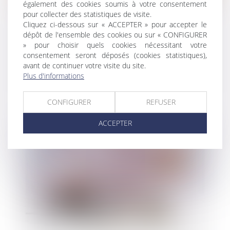
également des cookies soumis à votre consentement
pour collecter des statistiques de visite.
Cliquez ci-dessous sur « ACCEPTER » pour accepter le
dépôt de l'ensemble des cookies ou sur « CONFIGURER
Droits de succession: les avantages
» pour choisir quels cookies nécessitant votre
consentement seront déposés (cookies statistiques),
fiscaux de l'assurance-vie en danger ?
avant de continuer votre visite du site.
Plus d'informations
CONFIGURER
REFUSER
ACCEPTER