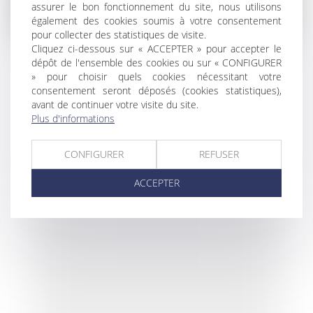
assurer le bon fonctionnement du site, nous utilisons
également des cookies soumis à votre consentement
pour collecter des statistiques de visite.
Cliquez ci-dessous sur « ACCEPTER » pour accepter le
dépôt de l'ensemble des cookies ou sur « CONFIGURER
» pour choisir quels cookies nécessitant votre
Participation aux acquêts : calcul de la
consentement seront déposés (cookies statistiques),
avant de continuer votre visite du site.
plus-value d’un bien
Plus d'informations
CONFIGURER
REFUSER
ACCEPTER