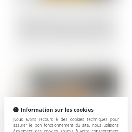
Détermination de la créance et injonction
de payer : le contrat et rien que le contrat
!
Information sur les cookies
Nous avons recours à des cookies techniques pour
assurer le bon fonctionnement du site, nous utilisons
également des cookies soumis à votre consentement