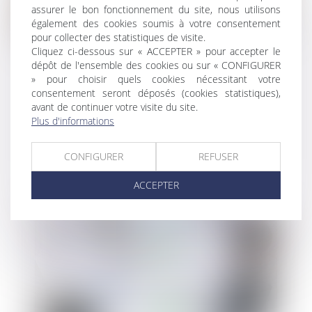
assurer le bon fonctionnement du site, nous utilisons
également des cookies soumis à votre consentement
pour collecter des statistiques de visite.
Cliquez ci-dessous sur « ACCEPTER » pour accepter le
dépôt de l'ensemble des cookies ou sur « CONFIGURER
» pour choisir quels cookies nécessitant votre
consentement seront déposés (cookies statistiques),
Registre national des copropriétés : un
avant de continuer votre visite du site.
décret pour préciser les données à
Plus d'informations
déclarer
CONFIGURER
REFUSER
ACCEPTER